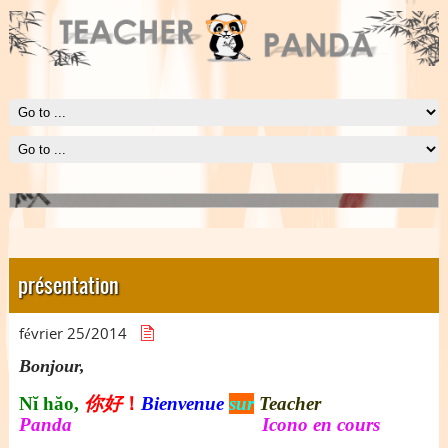
Le Lotus d'Eau
Le lotus d'eau représente l'épanouissement et le développement
équilibré.
présentation
février 25/
2014
Bonjour,
Nĭ hăo,
你好
！
Bienvenue
sur
Teacher
Panda Icono en cours