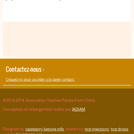
Contactez-nous :
Cliquez-ici pour accéder à la page contact.
©2013-2014, Association Teacher Panda From China.
Conception et hébergement réalisé par
JADIAM
Designed by
raspberry ketone info
, thanks to:
hcg injections
,
hcg drops