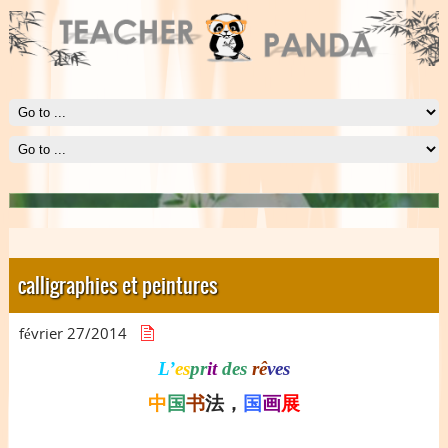
Le Panda
Le Panda est symbole d'harmonie et de délicatesse.
calligraphies et peintures
février 27/
2014
L’
es
pr
it
des
rê
ves
中
国
书
法，
国
画
展