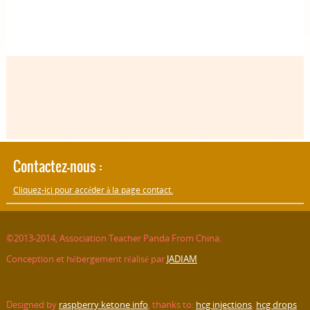
Contactez-nous :
Cliquez-ici pour accéder à la page contact.
©2013-2014, Association Teacher Panda From China.
Conception et hébergement réalisé par
JADIAM
Designed by
raspberry ketone info
, thanks to:
hcg injections
,
hcg drops